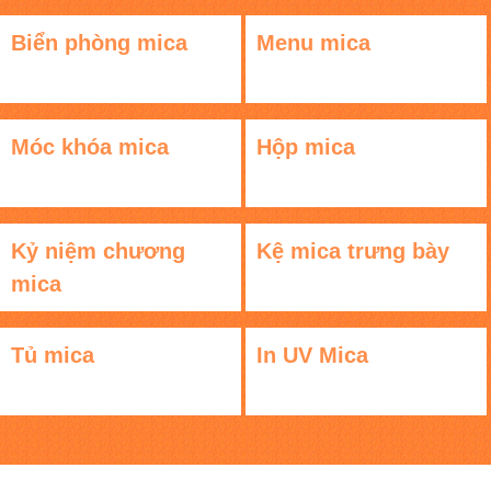
Biển phòng mica
Menu mica
Móc khóa mica
Hộp mica
Kỷ niệm chương
Kệ mica trưng bày
mica
Tủ mica
In UV Mica