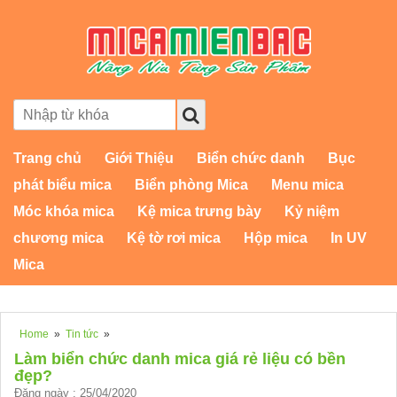
Trang chủ
Giới Thiệu
Biển chức danh
Bục
phát biểu mica
Biển phòng Mica
Menu mica
Móc khóa mica
Kệ mica trưng bày
Kỷ niệm
chương mica
Kệ tờ rơi mica
Hộp mica
In UV
Mica
Home
»
Tin tức
»
Làm biển chức danh mica giá rẻ liệu có bền
đẹp?
Đăng ngày : 25/04/2020