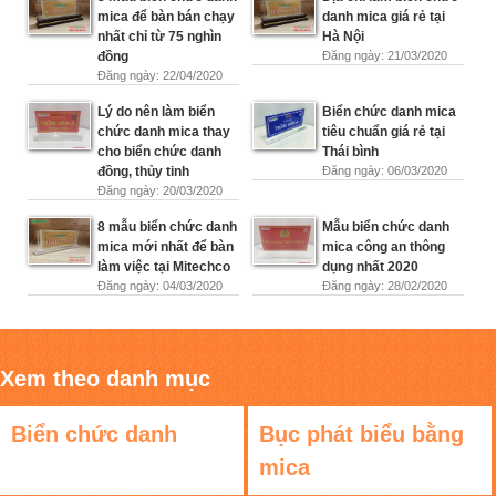
mica để bàn bán chạy
danh mica giá rẻ tại
nhất chỉ từ 75 nghìn
Hà Nội
đồng
Đăng ngày: 21/03/2020
Đăng ngày: 22/04/2020
Lý do nên làm biển
Biển chức danh mica
chức danh mica thay
tiêu chuẩn giá rẻ tại
cho biển chức danh
Thái bình
đồng, thủy tinh
Đăng ngày: 06/03/2020
Đăng ngày: 20/03/2020
8 mẫu biển chức danh
Mẫu biển chức danh
mica mới nhất để bàn
mica công an thông
làm việc tại Mitechco
dụng nhất 2020
Đăng ngày: 04/03/2020
Đăng ngày: 28/02/2020
Xem theo danh mục
Biển chức danh
Bục phát biểu bằng
mica