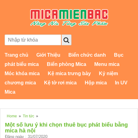
Trang chủ
Giới Thiệu
Biển chức danh
Bục
phát biểu mica
Biển phòng Mica
Menu mica
Móc khóa mica
Kệ mica trưng bày
Kỷ niệm
chương mica
Kệ tờ rơi mica
Hộp mica
In UV
Mica
Home
»
Tin tức
»
Một số lưu ý khi chọn thuê bục phát biểu bằng
mica hà nội
Đăng ngày : 31/07/2020