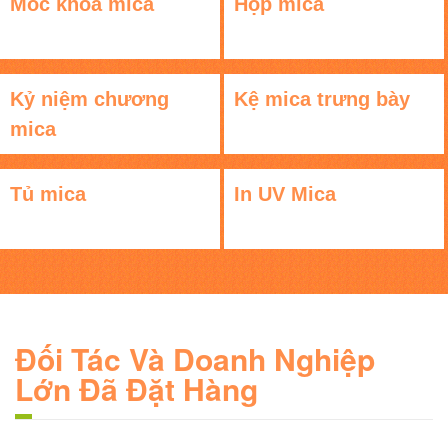
Móc khóa mica
Hộp mica
Kỷ niệm chương
Kệ mica trưng bày
mica
Tủ mica
In UV Mica
Đối Tác Và Doanh Nghiệp
Lớn Đã Đặt Hàng