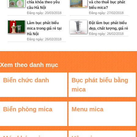
chìa khóa theo yêu
và cho thuê bục phát
cầu Hà Nội
biểu mica?
Đăng ngày: 20/03/2018
Đăng ngày: 27/02/2018
Làm bục phát biểu
Đặt làm bục phát biểu
mica trong giá rẻ tại
đẹp, chất lượng, giá rẻ
Hà Nội
Đăng ngày: 26/02/2018
Đăng ngày: 26/02/2018
Xem theo danh mục
Biển chức danh
Bục phát biểu bằng
mica
Biển phòng mica
Menu mica