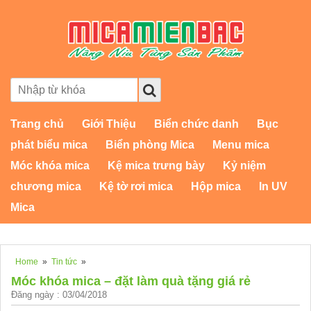
Trang chủ
Giới Thiệu
Biển chức danh
Bục
phát biểu mica
Biển phòng Mica
Menu mica
Móc khóa mica
Kệ mica trưng bày
Kỷ niệm
chương mica
Kệ tờ rơi mica
Hộp mica
In UV
Mica
Home
»
Tin tức
»
Móc khóa mica – đặt làm quà tặng giá rẻ
Đăng ngày : 03/04/2018