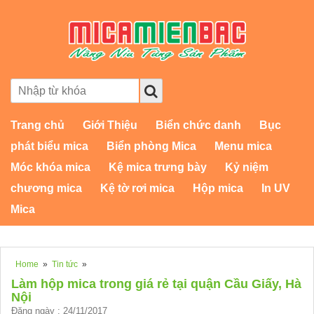
Trang chủ
Giới Thiệu
Biển chức danh
Bục
phát biểu mica
Biển phòng Mica
Menu mica
Móc khóa mica
Kệ mica trưng bày
Kỷ niệm
chương mica
Kệ tờ rơi mica
Hộp mica
In UV
Mica
Home
»
Tin tức
»
Làm hộp mica trong giá rẻ tại quận Cầu Giấy, Hà
Nội
Đăng ngày : 24/11/2017