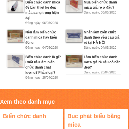
Biển chức danh mica
Mua biển chức danh
để bàn thiết kế đẹp
mica giá rẻ ở đâu?
mắt, sang trọng hiện
Đăng ngày: 05/05/2020
đại
Đăng ngày: 06/05/2020
Nên làm biển chức
Nhận làm biển chức
danh mica hay biển
danh theo yêu cầu giá
đồng
rẻ tại HÀ NỘI
Đăng ngày: 04/05/2020
Đăng ngày: 04/05/2020
Biển chức danh là gì?
Làm biển chức danh
Chất liệu làm biển
mica giá rẻ liệu có bền
chức danh chất
đẹp?
lượng? Phân loại?
Đăng ngày: 25/04/2020
Đăng ngày: 28/04/2020
Xem theo danh mục
Biển chức danh
Bục phát biểu bằng
mica