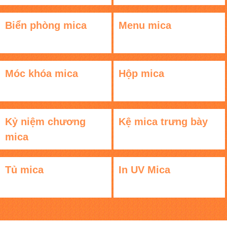
Biển phòng mica
Menu mica
Móc khóa mica
Hộp mica
Kỷ niệm chương
Kệ mica trưng bày
mica
Tủ mica
In UV Mica