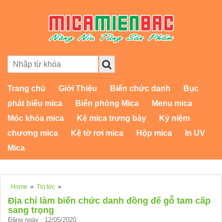
Trang chủ
Giới Thiệu
Biển chức danh
Bục
phát biểu mica
Biển phòng Mica
Menu mica
Móc khóa mica
Kệ mica trưng bày
Kỷ niệm
chương mica
Kệ tờ rơi mica
Hộp mica
In UV
Mica
Home
»
Tin tức
»
Địa chỉ làm biển chức danh đồng đế gỗ tam cấp
sang trọng
Đăng ngày : 12/05/2020