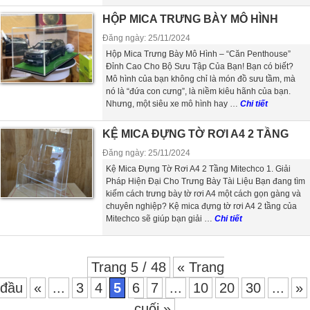
HỘP MICA TRƯNG BÀY MÔ HÌNH
Đăng ngày: 25/11/2024
Hộp Mica Trưng Bày Mô Hình – “Căn Penthouse”
Đỉnh Cao Cho Bộ Sưu Tập Của Bạn! Bạn có biết?
Mô hình của bạn không chỉ là món đồ sưu tầm, mà
nó là “đứa con cưng”, là niềm kiêu hãnh của bạn.
Nhưng, một siêu xe mô hình hay …
Chi tiết
KỆ MICA ĐỰNG TỜ RƠI A4 2 TẦNG
Đăng ngày: 25/11/2024
Kệ Mica Đựng Tờ Rơi A4 2 Tầng Mitechco 1. Giải
Pháp Hiện Đại Cho Trưng Bày Tài Liệu Bạn đang tìm
kiếm cách trưng bày tờ rơi A4 một cách gọn gàng và
chuyên nghiệp? Kệ mica đựng tờ rơi A4 2 tầng của
Mitechco sẽ giúp bạn giải …
Chi tiết
Trang 5 / 48
« Trang
đầu
«
...
3
4
5
6
7
...
10
20
30
...
»
cuối »