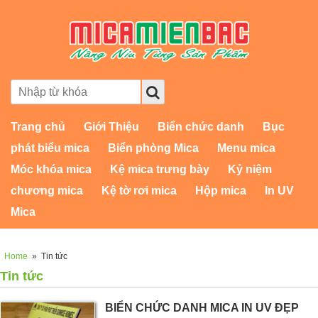
Trang chủ
Giới Thiệu
Biển chức danh
Bục
phát biểu mica
Biển phòng Mica
Menu mica
Móc khóa mica
Kệ mica trưng bày
Kỷ niệm
chương mica
Kệ tờ rơi mica
Hộp mica
In UV
Mica
Home
»
Tin tức
Tin tức
BIỂN CHỨC DANH MICA IN UV ĐẸP