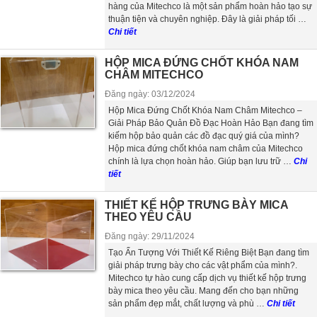
hàng của Mitechco là một sản phẩm hoàn hảo tạo sự
thuận tiện và chuyên nghiệp. Đây là giải pháp tối …
Chi tiết
HỘP MICA ĐỨNG CHỐT KHÓA NAM
CHÂM MITECHCO
Đăng ngày: 03/12/2024
Hộp Mica Đứng Chốt Khóa Nam Châm Mitechco –
Giải Pháp Bảo Quản Đồ Đạc Hoàn Hảo Bạn đang tìm
kiếm hộp bảo quản các đồ đạc quý giá của mình?
Hộp mica đứng chốt khóa nam châm của Mitechco
chính là lựa chọn hoàn hảo. Giúp bạn lưu trữ …
Chi
tiết
THIẾT KẾ HỘP TRƯNG BÀY MICA
THEO YÊU CẦU
Đăng ngày: 29/11/2024
Tạo Ấn Tượng Với Thiết Kế Riêng Biệt Bạn đang tìm
giải pháp trưng bày cho các vật phẩm của mình?.
Mitechco tự hào cung cấp dịch vụ thiết kế hộp trưng
bày mica theo yêu cầu. Mang đến cho bạn những
sản phẩm đẹp mắt, chất lượng và phù …
Chi tiết