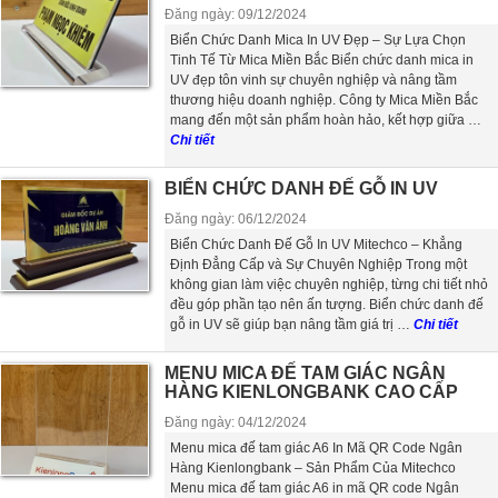
Đăng ngày: 09/12/2024
Biển Chức Danh Mica In UV Đẹp – Sự Lựa Chọn
Tinh Tế Từ Mica Miền Bắc Biển chức danh mica in
UV đẹp tôn vinh sự chuyên nghiệp và nâng tầm
thương hiệu doanh nghiệp. Công ty Mica Miền Bắc
mang đến một sản phẩm hoàn hảo, kết hợp giữa …
Chi tiết
BIỂN CHỨC DANH ĐẾ GỖ IN UV
Đăng ngày: 06/12/2024
Biển Chức Danh Đế Gỗ In UV Mitechco – Khẳng
Định Đẳng Cấp và Sự Chuyên Nghiệp Trong một
không gian làm việc chuyên nghiệp, từng chi tiết nhỏ
đều góp phần tạo nên ấn tượng. Biển chức danh đế
gỗ in UV sẽ giúp bạn nâng tầm giá trị …
Chi tiết
MENU MICA ĐẾ TAM GIÁC NGÂN
HÀNG KIENLONGBANK CAO CẤP
Đăng ngày: 04/12/2024
Menu mica đế tam giác A6 In Mã QR Code Ngân
Hàng Kienlongbank – Sản Phẩm Của Mitechco
Menu mica đế tam giác A6 in mã QR code Ngân