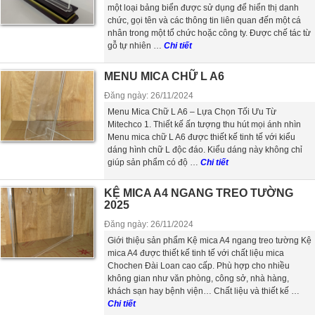
một loại bảng biển được sử dụng để hiển thị danh
chức, gọi tên và các thông tin liên quan đến một cá
nhân trong một tổ chức hoặc công ty. Được chế tác từ
gỗ tự nhiên …
Chi tiết
MENU MICA CHỮ L A6
Đăng ngày: 26/11/2024
Menu Mica Chữ L A6 – Lựa Chọn Tối Ưu Từ
Mitechco 1. Thiết kế ấn tượng thu hút mọi ánh nhìn
Menu mica chữ L A6 được thiết kế tinh tế với kiểu
dáng hình chữ L độc đáo. Kiểu dáng này không chỉ
giúp sản phẩm có độ …
Chi tiết
KỆ MICA A4 NGANG TREO TƯỜNG
2025
Đăng ngày: 26/11/2024
Giới thiệu sản phẩm Kệ mica A4 ngang treo tường Kệ
mica A4 được thiết kế tinh tế với chất liệu mica
Chochen Đài Loan cao cấp. Phù hợp cho nhiều
không gian như văn phòng, công sở, nhà hàng,
khách sạn hay bệnh viện… Chất liệu và thiết kế …
Chi tiết