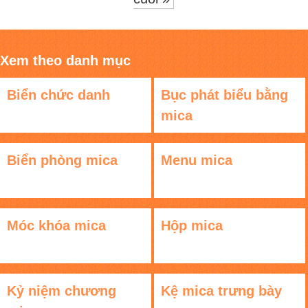
Xem theo danh mục
Biển chức danh
Bục phát biểu bằng
mica
Biển phòng mica
Menu mica
Móc khóa mica
Hộp mica
Kỷ niệm chương
Kệ mica trưng bày