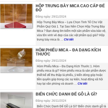
HỘP TRƯNG BÀY MICA CAO CẤP ĐẾ
ĐỎ
Đăng ngày: 29/11/2024
Hộp Trưng Bày Mica – Lựa Chọn Tinh Tế Cho Vật
Phẩm Quý Giá 1. Tại Sao Nên Chọn Hộp Trưng Bày
Mica ? Bạn đang tìm kiếm một sản phẩm vừa bảo vệ,
vừa tôn vinh vẻ đẹp của các vật phẩm quý giá? Hộp
trưng bày mica là …
Chi tiết
HÒM PHIẾU MICA – ĐA DẠNG KÍCH
THƯỚC
Đăng ngày: 29/11/2024
Hòm Phiếu Mica – Đa Dạng Kích Thước 1. Hòm
phiếu mica là gì? Hòm phiếu mica là sản phẩm được
thiết kế để thu thập lá phiếu, ý kiến đóng góp hoặc
tiền quyên góp trong các sự kiện, hoạt động xã hội
hay tại văn phòng và doanh …
Chi tiết
BIỂN CHỨC DANH ĐẾ GỖ LÀ GÌ?
Đăng ngày: 26/11/2024
Biển Chức Danh Đế Gỗ Là Gì? Biển chức danh gỗ là