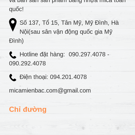
và bán sẵn sản phẩm bằng nhựa mica toàn
quốc!
Số 137, Tổ 15, Tân Mỹ, Mỹ Đình, Hà
Nội(sau sân vận động quốc gia Mỹ
Đình)
Hotline đặt hàng:
090.297.4078
-
090.292.4078
Điện thoại: 094.201.4078
micamienbac.com@gmail.com
Chỉ đường