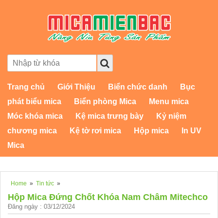
Trang chủ
Giới Thiệu
Biển chức danh
Bục
phát biểu mica
Biển phòng Mica
Menu mica
Móc khóa mica
Kệ mica trưng bày
Kỷ niệm
chương mica
Kệ tờ rơi mica
Hộp mica
In UV
Mica
Home
»
Tin tức
»
Hộp Mica Đứng Chốt Khóa Nam Châm Mitechco
Đăng ngày : 03/12/2024