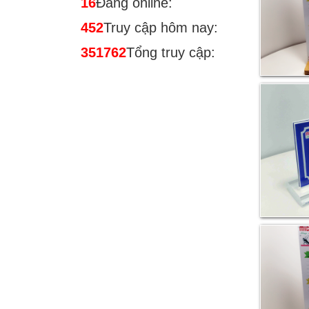
16
Đang online:
452
Truy cập hôm nay:
351762
Tổng truy cập: