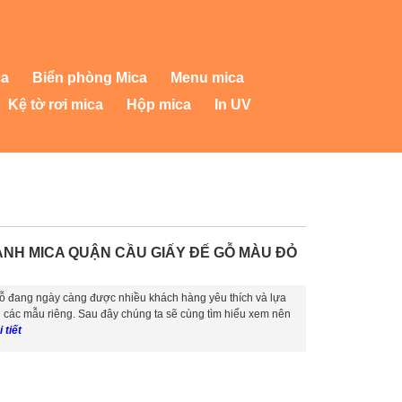
ca
Biển phòng Mica
Menu mica
Kệ tờ rơi mica
Hộp mica
In UV
NH MICA QUẬN CẦU GIẤY ĐẾ GỖ MÀU ĐỎ
ỗ đang ngày càng được nhiều khách hàng yêu thích và lựa
n các mẫu riêng. Sau đây chúng ta sẽ cùng tìm hiểu xem nên
 tiết