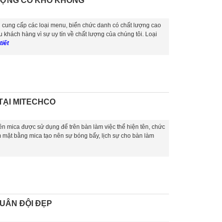
ƯỢNG CÓ KHÓ KHÔNG
 cung cấp các loại menu, biển chức danh có chất lượng cao
 khách hàng vì sự uy tín về chất lượng của chúng tôi. Loại
tiết
TẠI MITECHCO
ên mica được sử dụng để trên bàn làm việc thể hiện tên, chức
àm mặt bằng mica tạo nên sự bóng bẩy, lịch sự cho bàn làm
UÂN ĐỘI ĐẸP