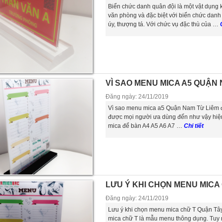
Biển chức danh quân đội là một vật dụng k
văn phòng và đặc biệt với biển chức danh 
úy, thượng tá. Với chức vụ đặc thù của …
VÌ SAO MENU MICA A5 QUẬN
Đăng ngày: 24/11/2019
Vì sao menu mica a5 Quận Nam Từ Liêm 
được mọi người ưa dùng đến như vậy hiện
mica để bàn A4 A5 A6 A7 …
Chi tiết
LƯU Ý KHI CHỌN MENU MICA
Đăng ngày: 24/11/2019
Lưu ý khi chọn menu mica chữ T Quận Tây 
mica chữ T là mẫu menu thông dụng. Tuy