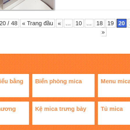
20 / 48
« Trang đầu
«
...
10
...
18
19
20
»
iểu bằng
Biển phòng mica
Menu mic
hương
Kệ mica trưng bày
Tủ mica