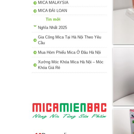
MICA MALAYSIA
Top 5 Mẫu Kỷ Niệm Chương Đẹp, Ý
MICA ĐÀI LOAN
Nghĩa Nhất 2025
Tin mới
Gia Công Mica Tại Hà Nội Theo Yêu
Cầu
Mua Hòm Phiếu Mica Ở Đâu Hà Nội
Xưởng Móc Khóa Mica Hà Nội – Móc
Khóa Giá Rẻ