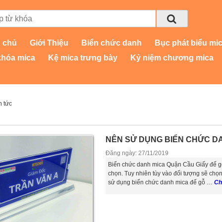
 chủ
Giới Thiệu
Biển chức danh
Bục phát biểu mi
khóa mica
Kệ mica trưng bày
Kỷ niệm chương mica
n tức
NÊN SỬ DỤNG BIỂN CHỨC DA
Đăng ngày: 27/11/2019
Biển chức danh mica Quận Cầu Giấy đế g
chọn. Tuy nhiên tùy vào đối tượng sẽ chọ
sử dụng biển chức danh mica đế gỗ …
Chi