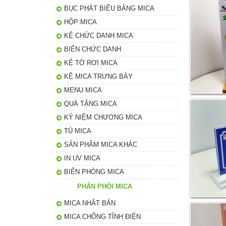
BỤC PHÁT BIỂU BẰNG MICA
HỘP MICA
KỆ CHỨC DANH MICA
BIỂN CHỨC DANH
KỆ TỜ RƠI MICA
KỆ MICA TRƯNG BÀY
MENU MICA
QUÀ TẶNG MICA
KỶ NIỆM CHƯƠNG MICA
TỦ MICA
SẢN PHẨM MICA KHÁC
IN UV MICA
BIỂN PHÒNG MICA
PHÂN PHỐI MICA
MICA NHẬT BẢN
MICA CHỐNG TĨNH ĐIỆN
Khung Mica Trưng Bày Lá Bồ Đề