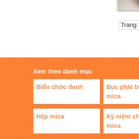
Trang 
Xem theo danh mục
Biển chức danh
Bục phát b
mica
Hộp mica
Kỷ niệm c
mica