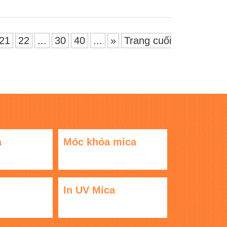
21
22
...
30
40
...
»
Trang cuối
a
Móc khóa mica
In UV Mica