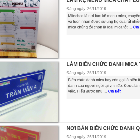
LÀM KỆ MENU MICA CHẤT L
Đăng ngày: 26/11/2019
Mitechco là nơi làm kệ menu mica, chuyên
và luôn nhận được sự ủng hộ của rất nhiều
mica chúng tôi chọn là loại mica tốt …
Chi 
LÀM BIỂN CHỨC DANH MICA 
Đăng ngày: 25/11/2019
Biển chức danh mica hay còn gọi là biển t
danh của người ngồi tại vị trí đó. Được l
việc. Hiểu được nhu …
Chi tiết
NƠI BÁN BIỂN CHỨC DANH Q
Đăng ngày: 25/11/2019