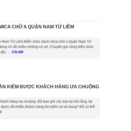
MICA CHỮ A QUẬN NAM TỪ LIÊM
ận Nam Từ Liêm Biển chức danh mica chữ a Quận Nam Từ
 đang có rất nhiều những cơ sở. Chuyên gia công biển chức
 đội. …
Chi tiết
OÀN KIẾM ĐƯỢC KHÁCH HÀNG ƯA CHUỘNG
ách hàng ưa chuộng. Đã bao giờ các bạn tự hỏi rằng, tại
 được rất nhiều khách hàng tìm kiếm và sử dụng? Để có thể
t