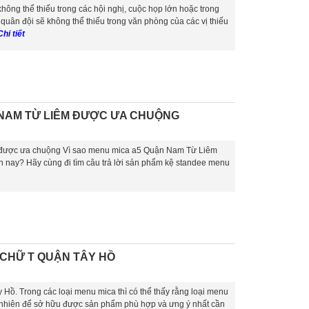
hông thể thiếu trong các hội nghị, cuộc họp lớn hoặc trong
quân đội sẽ không thể thiếu trong văn phòng của các vị thiếu
Chi tiết
 NAM TỪ LIÊM ĐƯỢC ƯA CHUỘNG
được ưa chuộng Vì sao menu mica a5 Quận Nam Từ Liêm
 nay? Hãy cùng đi tìm câu trả lời sản phẩm kệ standee menu
 CHỮ T QUẬN TÂY HỒ
Hồ. Trong các loại menu mica thì có thể thấy rằng loại menu
 nhiên để sở hữu được sản phẩm phù hợp và ưng ý nhất cần