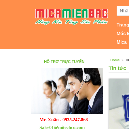
Trang
Móc 
Mica
Home
»
Ti
HỖ TRỢ TRỰC TUYẾN
Tin tức
Mr. Xuân - 0935.247.868
Sales01@mitechco.com