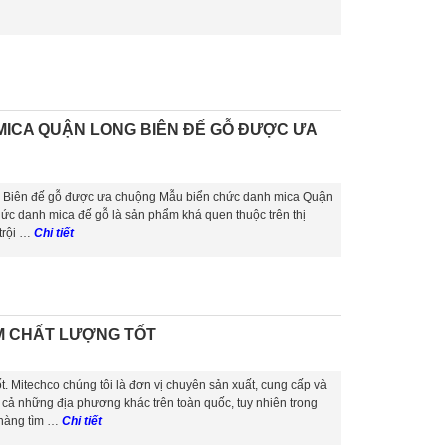
MICA QUẬN LONG BIÊN ĐẾ GỖ ĐƯỢC ƯA
 Biên đế gỗ được ưa chuộng Mẫu biển chức danh mica Quận
ức danh mica đế gỗ là sản phẩm khá quen thuộc trên thị
trội …
Chi tiết
M CHẤT LƯỢNG TỐT
 Mitechco chúng tôi là đơn vị chuyên sản xuất, cung cấp và
ả những địa phương khác trên toàn quốc, tuy nhiên trong
h hàng tìm …
Chi tiết