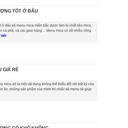
ƯỢNG TỐT Ở ĐÂU
 ở đâu kệ menu mica miền bắc được làm từ chất liệu mica,
án cà phê, và các gian hàng… Menu mica có rất nhiều công
 tiết
 GIÁ RẺ
 mica a5 là một vật dụng không thể thiếu đối với bất kỳ cửa
ón ăn, những sản phẩm của mình thì chiếc kệ menu sẽ giúp