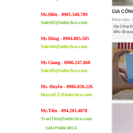
GIA CÔN
Mr.Hiển - 0901.340.789
Đăng ngày: 
Sales02@mitechco.com
Gia Công Kệ
điều rất qu
Ms Hằng - 0904.805.505
Sales04@mitechco.com
Ms Giang - 0906.247.868
Sales05@mitechco.com
Ms. Huyền - 0986.850.226
HuyenLT@mitechco.com
Mr.Tiền - 094.201.4078
TranTien@mitechco.com
SẢN PHẨM MICA