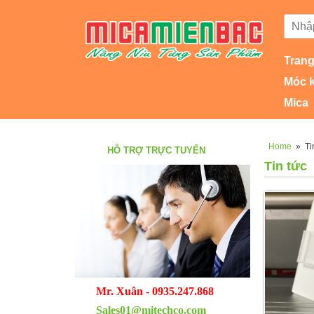
Trang
Móc 
Mica
Home
»
Ti
HỖ TRỢ TRỰC TUYẾN
Tin tức
Mr. Xuân - 0935.247.868
Sales01@mitechco.com