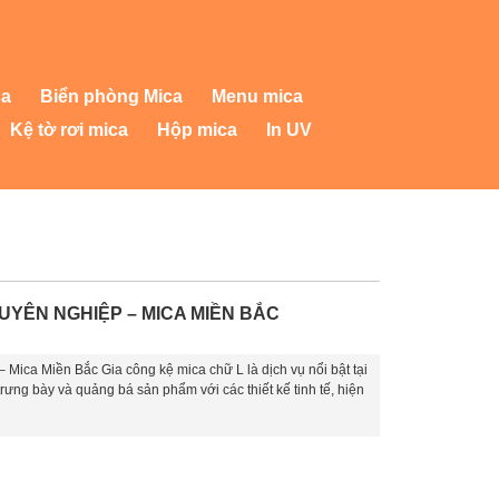
ca
Biển phòng Mica
Menu mica
Kệ tờ rơi mica
Hộp mica
In UV
UYÊN NGHIỆP – MICA MIỀN BẮC
ica Miền Bắc Gia công kệ mica chữ L là dịch vụ nổi bật tại
ưng bày và quảng bá sản phẩm với các thiết kế tinh tế, hiện