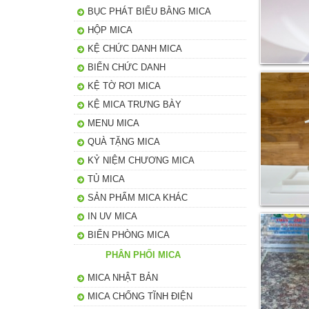
BỤC PHÁT BIỂU BẰNG MICA
HỘP MICA
KỆ CHỨC DANH MICA
BIỂN CHỨC DANH
KỆ TỜ RƠI MICA
KỆ MICA TRƯNG BÀY
MENU MICA
QUÀ TẶNG MICA
KỶ NIỆM CHƯƠNG MICA
TỦ MICA
SẢN PHẨM MICA KHÁC
IN UV MICA
BIỂN PHÒNG MICA
PHÂN PHỐI MICA
MICA NHẬT BẢN
MICA CHỐNG TĨNH ĐIỆN