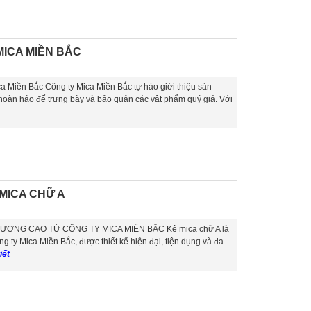
MICA MIỀN BẮC
 Miền Bắc Công ty Mica Miền Bắc tự hào giới thiệu sản
hoàn hảo để trưng bày và bảo quản các vật phẩm quý giá. Với
 MICA CHỮ A
ƯỢNG CAO TỪ CÔNG TY MICA MIỀN BẮC Kệ mica chữ A là
 ty Mica Miền Bắc, được thiết kế hiện đại, tiện dụng và đa
iết