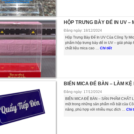
HỘP TRƯNG BÀY ĐẾ IN UV – 
Đăng ngày: 18/12/2024
Hộp Trưng Bày Đế In UV Của Công Ty Mica
phẩm hộp trưng bày đế in UV – giải pháp 
chất liệu mica cao …
Chi tiết
BIỂN MICA ĐỂ BÀN – LÀM KỆ
Đăng ngày: 17/12/2024
BIỂN MICA ĐỂ BÀN – SẢN PHẨM CHẤT L
một trong những sản phẩm nổi bật của Công
năng, phù hợp với nhiều mục đích …
Chi t