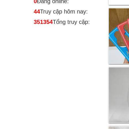
0
Đang online:
44
Truy cập hôm nay:
351354
Tổng truy cập: