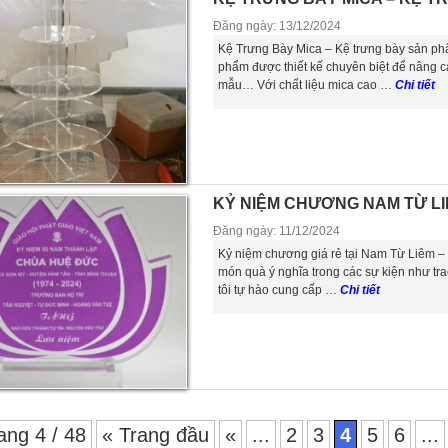
Đăng ngày: 13/12/2024
Kệ Trưng Bày Mica – Kệ trưng bày sản ph
phẩm được thiết kế chuyên biệt để nâng ca
mẫu… Với chất liệu mica cao …
Chi tiết
KỶ NIỆM CHƯƠNG NAM TỪ LI
Đăng ngày: 11/12/2024
Kỷ niệm chương giá rẻ tại Nam Từ Liêm –
món quà ý nghĩa trong các sự kiện như trao
tôi tự hào cung cấp …
Chi tiết
ang 4 / 48
« Trang đầu
«
...
2
3
4
5
6
...