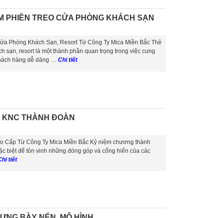
M PHIỀN TREO CỬA PHÒNG KHÁCH SẠN
ửa Phòng Khách Sạn, Resort Từ Công Ty Mica Miền Bắc Thẻ
 sạn, resort là một thành phần quan trọng trong việc cung
 khách hàng dễ dàng …
Chi tiết
– KNC THÀNH ĐOÀN
 Cấp Từ Công Ty Mica Miền Bắc Kỷ niệm chương thành
ặc biệt để tôn vinh những đóng góp và cống hiến của các
hi tiết
RƯNG BÀY NẾN, MÔ HÌNH