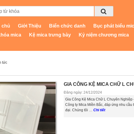
 chủ
Giới Thiệu
Biển chức danh
Bục phát biểu mi
khóa mica
Kệ mica trưng bày
Kỷ niệm chương mica
n tức
GIA CÔNG KỆ MICA CHỮ L CH
Đăng ngày: 24/12/2024
Gia Công Kệ Mica Chữ L Chuyên Nghiệp – M
Công ty Mica Miền Bắc, đáp ứng nhu cầu tr
đại. Chúng tôi …
Chi tiết