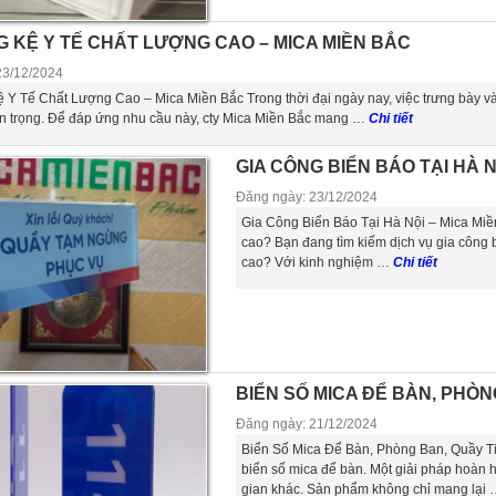
G KỆ Y TẾ CHẤT LƯỢNG CAO – MICA MIỀN BẮC
23/12/2024
 Y Tế Chất Lượng Cao – Mica Miền Bắc Trong thời đại ngày nay, việc trưng bày và 
an trọng. Để đáp ứng nhu cầu này, cty Mica Miền Bắc mang …
Chi tiết
GIA CÔNG BIỂN BÁO TẠI HÀ N
Đăng ngày: 23/12/2024
Gia Công Biển Báo Tại Hà Nội – Mica Miền
cao? Bạn đang tìm kiếm dịch vụ gia công b
cao? Với kinh nghiệm …
Chi tiết
BIỂN SỐ MICA ĐỂ BÀN, PHÒN
Đăng ngày: 21/12/2024
Biển Số Mica Để Bàn, Phòng Ban, Quầy Ti
biển số mica để bàn. Một giải pháp hoàn 
gian khác. Sản phẩm không chỉ mang lại