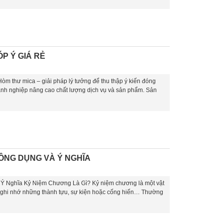
P Ý GIÁ RẺ
 thư mica – giải pháp lý tưởng để thu thập ý kiến đóng
anh nghiệp nâng cao chất lượng dịch vụ và sản phẩm. Sản
CÔNG DỤNG VÀ Ý NGHĨA
Ý Nghĩa Kỷ Niệm Chương Là Gì? Kỷ niệm chương là một vật
à ghi nhớ những thành tựu, sự kiện hoặc cống hiến… Thường