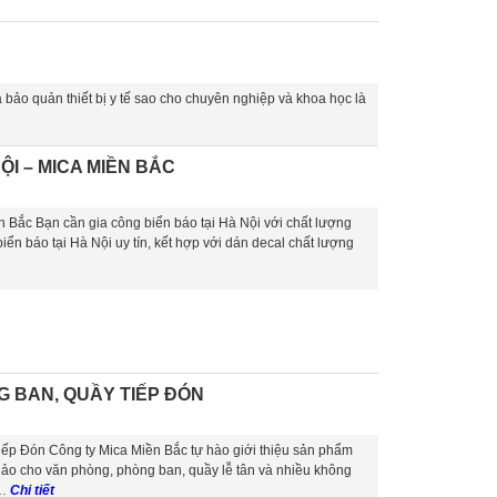
bảo quản thiết bị y tế sao cho chuyên nghiệp và khoa học là
ỘI – MICA MIỀN BẮC
 Bắc Bạn cần gia công biển báo tại Hà Nội với chất lượng
iển báo tại Hà Nội uy tín, kết hợp với dán decal chất lượng
G BAN, QUẦY TIẾP ĐÓN
ếp Đón Công ty Mica Miền Bắc tự hào giới thiệu sản phẩm
hảo cho văn phòng, phòng ban, quầy lễ tân và nhiều không
 …
Chi tiết