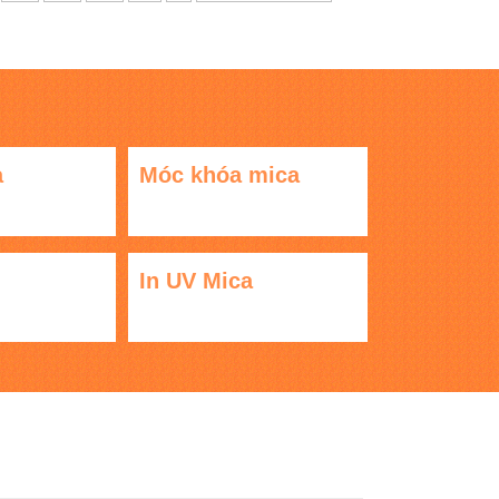
a
Móc khóa mica
In UV Mica