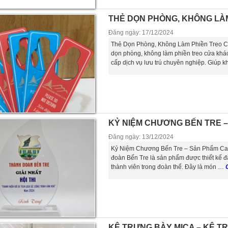
THẺ DỌN PHÒNG, KHÔNG LÀ
Đăng ngày: 17/12/2024
Thẻ Dọn Phòng, Không Làm Phiền Treo C
dọn phòng, không làm phiền treo cửa khách
cấp dịch vụ lưu trú chuyên nghiệp. Giúp
KỶ NIỆM CHƯƠNG BẾN TRE 
Đăng ngày: 13/12/2024
Kỷ Niệm Chương Bến Tre – Sản Phẩm Cao
đoàn Bến Tre là sản phẩm được thiết kế đ
thành viên trong đoàn thể. Đây là món …
C
KỆ TRƯNG BÀY MICA – KỆ T