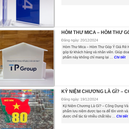
HÒM THƯ MICA – HÒM THƯ GÓ
Đăng ngày: 20/12/2024
Hòm Thư Mica – Hòm Thư Góp Ý Giá Rẻ Hòm
góp từ khách hàng và nhân viên. Giúp do
phẩm này không chỉ mang lại …
Chi tiết
KỶ NIỆM CHƯƠNG LÀ GÌ? – 
Đăng ngày: 19/12/2024
Kỷ Niệm Chương Là Gì? – Công Dụng Và 
phẩm lưu niệm được tạo ra để tôn vinh v
được chế tác từ nhiều chất liệu …
Chi tiết