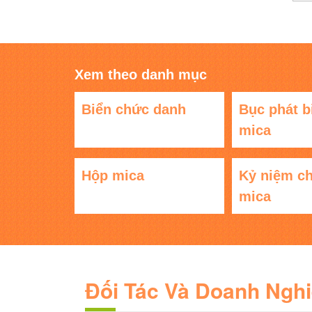
Xem theo danh mục
Biển chức danh
Bục phát b
mica
Hộp mica
Kỷ niệm c
mica
Đối Tác Và Doanh Ngh