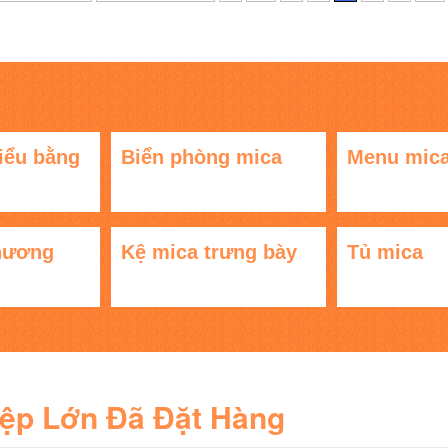
iểu bằng
Biển phòng mica
Menu mic
hương
Kệ mica trưng bày
Tủ mica
iệp Lớn Đã Đặt Hàng