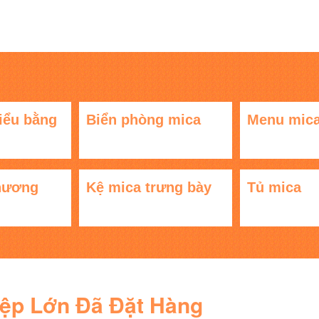
iểu bằng
Biển phòng mica
Menu mic
hương
Kệ mica trưng bày
Tủ mica
iệp Lớn Đã Đặt Hàng