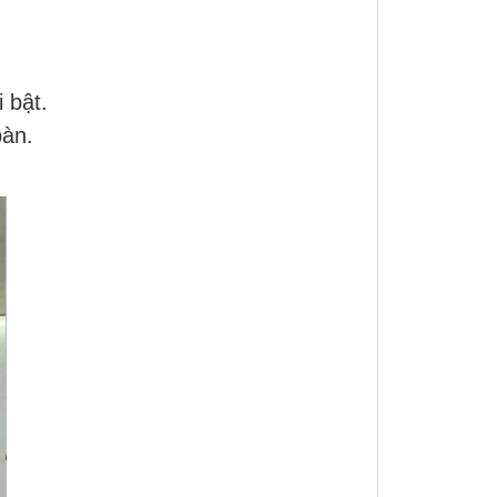
 bật.
bàn.