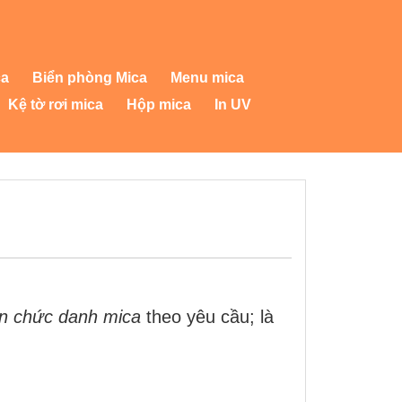
ca
Biển phòng Mica
Menu mica
Kệ tờ rơi mica
Hộp mica
In UV
ển chức danh mica
theo yêu cầu; là