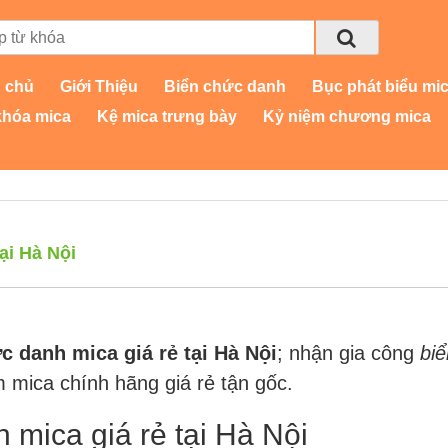
 chủ
Giới Thiệu
Biển chức danh
Bục phát biểu mi
khóa mica
Kệ mica trưng bày
Kỷ niệm chương mica
ại Hà Nội
c danh mica giá rẻ tại Hà Nội
; nhận gia công
bi
m mica chính hãng giá rẻ tận gốc.
 mica giá rẻ tại Hà Nội