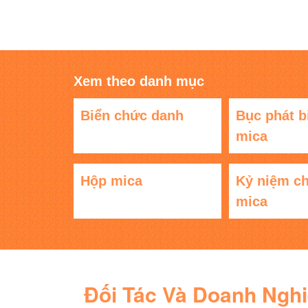
Xem theo danh mục
Biển chức danh
Bục phát b
mica
Hộp mica
Kỷ niệm c
mica
Đối Tác Và Doanh Ngh