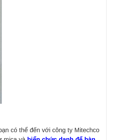
bạn có thể đến với công ty Mitechco
từ mica và
biển chức danh để bàn