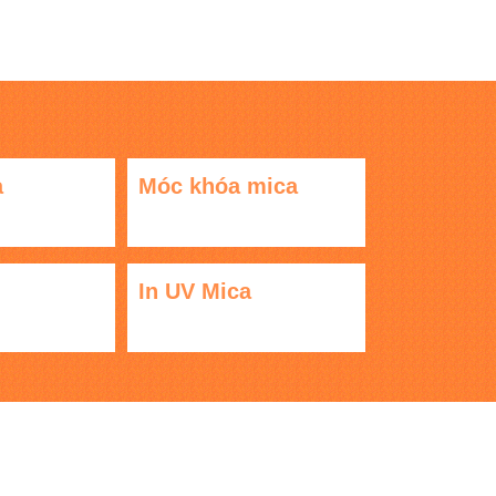
a
Móc khóa mica
In UV Mica