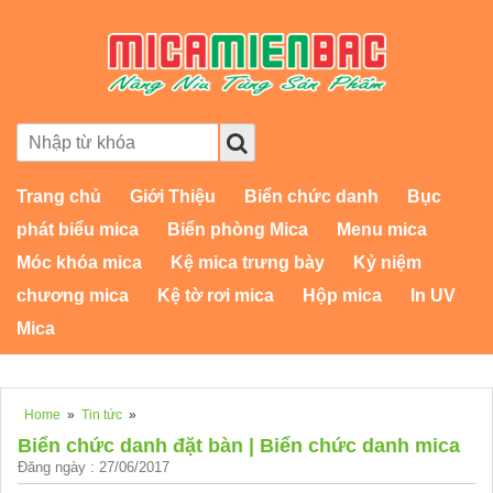
Trang chủ
Giới Thiệu
Biển chức danh
Bục
phát biểu mica
Biển phòng Mica
Menu mica
Móc khóa mica
Kệ mica trưng bày
Kỷ niệm
chương mica
Kệ tờ rơi mica
Hộp mica
In UV
Mica
Home
»
Tin tức
»
Biển chức danh đặt bàn | Biển chức danh mica
Đăng ngày : 27/06/2017