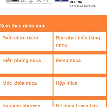
Đăng ngày: 19/06/2017
cửa hàng
Đăng ngày: 16/06/2017
Xem theo danh mục
Biển chức danh
Bục phát biểu bằng
mica
Biển phòng mica
Menu mica
Móc khóa mica
Hộp mica
Kỷ niệm chương
Kệ mica trưng bày