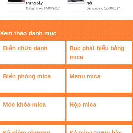
trưng bày
Nội
Đăng ngày: 14/06/2017
Đăng ngày: 12/06/2017
Xem theo danh mục
Biển chức danh
Bục phát biểu bằng
mica
Biển phòng mica
Menu mica
Móc khóa mica
Hộp mica
Kỷ niệm chương
Kệ mica trưng bày