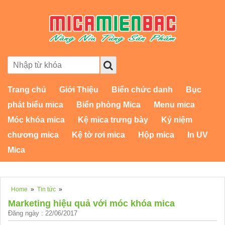
Trang chủ
Giới Thiệu
Biển chức danh
Bục
phát biểu mica
Biển phòng Mica
Menu mica
Móc khóa mica
Kệ mica trưng bày
Kỷ niệm
chương mica
Kệ tờ rơi mica
Hộp mica
In UV
Mica
Home
»
Tin tức
»
Marketing hiệu quả với móc khóa mica
Đăng ngày : 22/06/2017