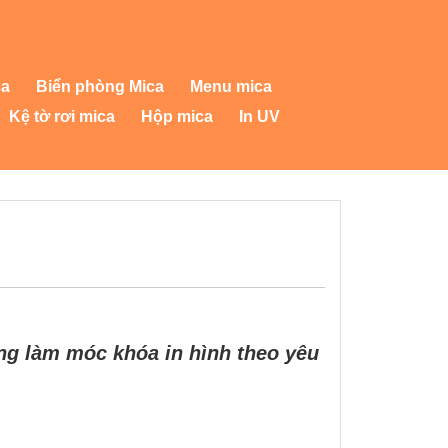
ca
Biển phòng Mica
Menu mica
Kệ tờ rơi mica
Hộp mica
In UV
ông làm móc khóa in hình theo yêu