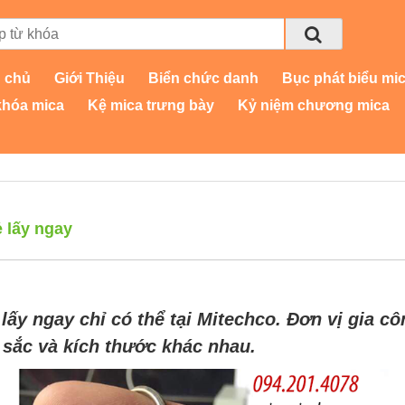
 chủ
Giới Thiệu
Biển chức danh
Bục phát biểu mi
khóa mica
Kệ mica trưng bày
Kỷ niệm chương mica
ẻ lấy ngay
ấy ngay chỉ có thể tại Mitechco. Đơn vị gia c
 sắc và kích thước khác nhau.