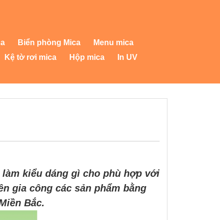
ca
Biển phòng Mica
Menu mica
Kệ tờ rơi mica
Hộp mica
In UV
làm kiểu dáng gì cho phù hợp với
n gia công các sản phẩm bằng
 Miền Bắc.