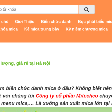
 chủ
Giới Thiệu
Biển chức danh
Bục phát biểu mi
khóa mica
Kệ mica trưng bày
Kỷ niệm chương mica
lượng, giá rẻ tại Hà Nội
àm biển chức danh mica ở đâu? Không biết nên 
ệ với chúng tôi
Công ty cổ phần Mitechco
chuyê
, menu mica,… Là xưởng sản xuất mica lớn tại