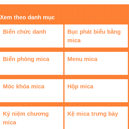
Xem theo danh mục
Biển chức danh
Bục phát biểu bằng
mica
Biển phòng mica
Menu mica
Móc khóa mica
Hộp mica
Kỷ niệm chương
Kệ mica trưng bày
mica