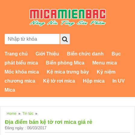
Trang chủ
Giới Thiệu
Biển chức danh
Bục
phát biểu mica
Biển phòng Mica
Menu mica
Móc khóa mica
Kệ mica trưng bày
Kỷ niệm
chương mica
Kệ tờ rơi mica
Hộp mica
In UV
Mica
Home
»
Tin tức
»
Địa điểm bán kệ tờ rơi mica giá rẻ
Đăng ngày : 06/03/2017