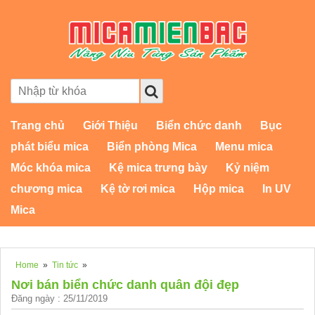
Trang chủ
Giới Thiệu
Biển chức danh
Bục
phát biểu mica
Biển phòng Mica
Menu mica
Móc khóa mica
Kệ mica trưng bày
Kỷ niệm
chương mica
Kệ tờ rơi mica
Hộp mica
In UV
Mica
Home
»
Tin tức
»
Nơi bán biển chức danh quân đội đẹp
Đăng ngày : 25/11/2019