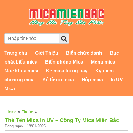
Trang chủ
Giới Thiệu
Biển chức danh
Bục
phát biểu mica
Biển phòng Mica
Menu mica
Móc khóa mica
Kệ mica trưng bày
Kỷ niệm
chương mica
Kệ tờ rơi mica
Hộp mica
In UV
Mica
Home
»
Tin tức
»
Thẻ Tên Mica In UV – Công Ty Mica Miền Bắc
Đăng ngày : 18/01/2025