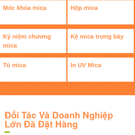
Móc khóa mica
Hộp mica
Kỷ niệm chương
Kệ mica trưng bày
mica
Tủ mica
In UV Mica
Đối Tác Và Doanh Nghiệp
Lớn Đã Đặt Hàng