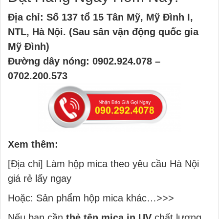
Địa chỉ:
Số 137 tổ 15 Tân Mỹ, Mỹ Đình I,
NTL, Hà Nội. (Sau sân vận động quốc gia
Mỹ Đình)
Đường dây nóng: 0902.924.078 –
0702.200.573
Xem thêm:
[Địa chỉ] Làm hộp mica theo yêu cầu Hà Nội
giá rẻ lấy ngay
Hoặc:
Sản phẩm hộp mica khác…>>>
Nếu bạn cần
thẻ tên mica in UV
chất lượng