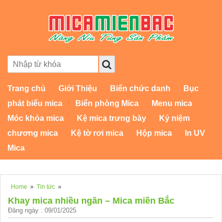
Trang chủ
Giới Thiệu
Biển chức danh
Bục
phát biểu mica
Biển phòng Mica
Menu mica
Móc khóa mica
Kệ mica trưng bày
Kỷ niệm
chương mica
Kệ tờ rơi mica
Hộp mica
In UV
Mica
Home
»
Tin tức
»
Khay mica nhiều ngăn – Mica miền Bắc
Đăng ngày : 09/01/2025