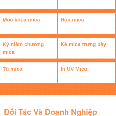
Móc khóa mica
Hộp mica
Kỷ niệm chương
Kệ mica trưng bày
mica
Tủ mica
In UV Mica
Đối Tác Và Doanh Nghiệp