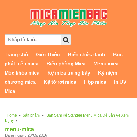
Trang chủ
Giới Thiệu
Biển chức danh
Bục
phát biểu mica
Biển phòng Mica
Menu mica
Móc khóa mica
Kệ mica trưng bày
Kỷ niệm
chương mica
Kệ tờ rơi mica
Hộp mica
In UV
Mica
Home
»
Sản phẩm
»
[Bán Sẵn] Kệ Standee Menu Mica Để Bàn A4 Xem
Ngay
»
menu-mica
Đăng ngày : 20/09/2016