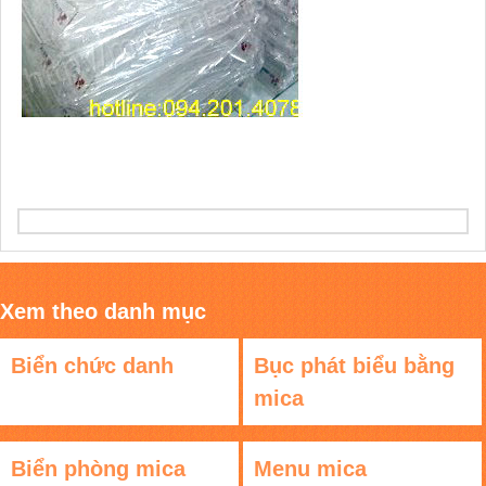
Xem theo danh mục
Biển chức danh
Bục phát biểu bằng
mica
Biển phòng mica
Menu mica