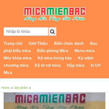
Trang chủ
Giới Thiệu
Biển chức danh
Bục
phát biểu mica
Biển phòng Mica
Menu mica
Móc khóa mica
Kệ mica trưng bày
Kỷ niệm
chương mica
Kệ tờ rơi mica
Hộp mica
In UV
Mica
Home
»
Sản phẩm
»