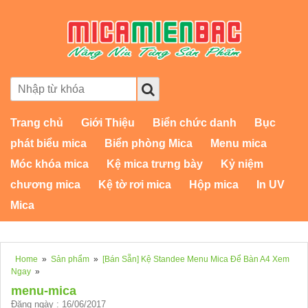
Trang chủ
Giới Thiệu
Biển chức danh
Bục
phát biểu mica
Biển phòng Mica
Menu mica
Móc khóa mica
Kệ mica trưng bày
Kỷ niệm
chương mica
Kệ tờ rơi mica
Hộp mica
In UV
Mica
Home
»
Sản phẩm
»
[Bán Sẵn] Kệ Standee Menu Mica Để Bàn A4 Xem
Ngay
»
menu-mica
Đăng ngày : 16/06/2017