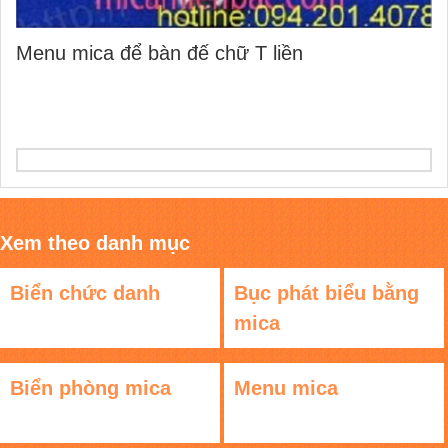
Menu mica để bàn đế chữ T liền
Xem theo danh mục
Biển chức danh
Bục phát biểu bằng
mica
Biển phòng mica
Menu mica