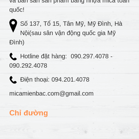
và bán sẵn sản phẩm bằng nhựa mica toàn
quốc!
Số 137, Tổ 15, Tân Mỹ, Mỹ Đình, Hà
Nội(sau sân vận động quốc gia Mỹ
Đình)
Hotline đặt hàng:
090.297.4078
-
090.292.4078
Điện thoại: 094.201.4078
micamienbac.com@gmail.com
Chỉ đường