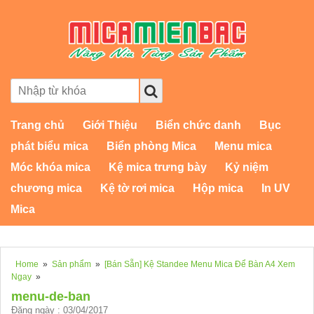
Trang chủ
Giới Thiệu
Biển chức danh
Bục
phát biểu mica
Biển phòng Mica
Menu mica
Móc khóa mica
Kệ mica trưng bày
Kỷ niệm
chương mica
Kệ tờ rơi mica
Hộp mica
In UV
Mica
Home
»
Sản phẩm
»
[Bán Sẵn] Kệ Standee Menu Mica Để Bàn A4 Xem
Ngay
»
menu-de-ban
Đăng ngày : 03/04/2017