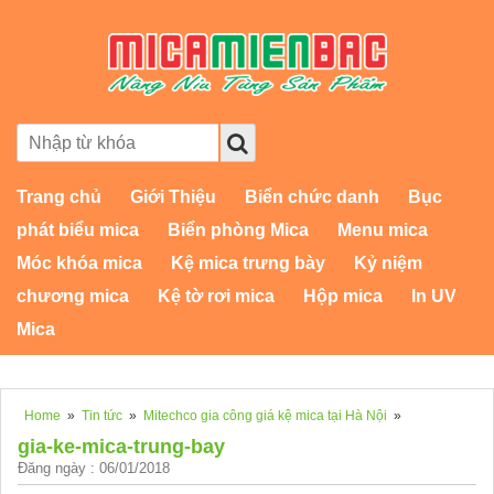
Trang chủ
Giới Thiệu
Biển chức danh
Bục
phát biểu mica
Biển phòng Mica
Menu mica
Móc khóa mica
Kệ mica trưng bày
Kỷ niệm
chương mica
Kệ tờ rơi mica
Hộp mica
In UV
Mica
Home
»
Tin tức
»
Mitechco gia công giá kệ mica tại Hà Nội
»
gia-ke-mica-trung-bay
Đăng ngày : 06/01/2018