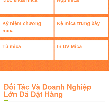
Móc khóa mica
Hộp mica
Kỷ niệm chương
Kệ mica trưng bày
mica
Tủ mica
In UV Mica
Đối Tác Và Doanh Nghiệp
Lớn Đã Đặt Hàng