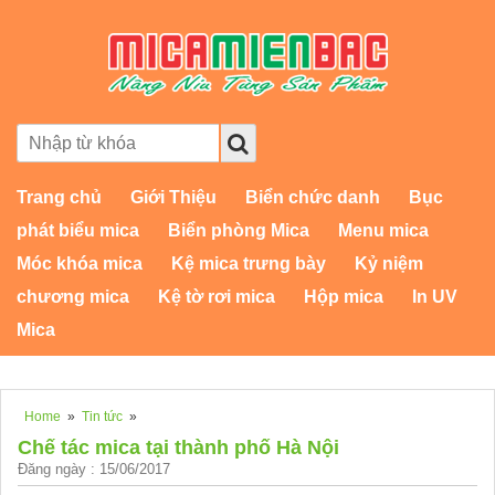
Trang chủ
Giới Thiệu
Biển chức danh
Bục
phát biểu mica
Biển phòng Mica
Menu mica
Móc khóa mica
Kệ mica trưng bày
Kỷ niệm
chương mica
Kệ tờ rơi mica
Hộp mica
In UV
Mica
Home
»
Tin tức
»
Chế tác mica tại thành phố Hà Nội
Đăng ngày : 15/06/2017