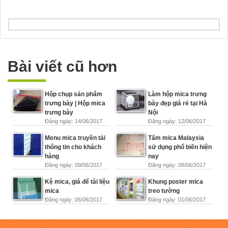
Bài viết cũ hơn
Hộp chụp sản phẩm
Làm hộp mica trưng
trưng bày | Hộp mica
bày đẹp giá rẻ tại Hà
trưng bày
Nội
Đăng ngày: 14/06/2017
Đăng ngày: 12/06/2017
Menu mica truyền tải
Tấm mica Malaysia
thông tin cho khách
sử dụng phổ biến hiện
hàng
nay
Đăng ngày: 09/06/2017
Đăng ngày: 08/06/2017
Kệ mica, giá để tài liệu
Khung poster mica
mica
treo tường
Đăng ngày: 06/06/2017
Đăng ngày: 01/06/2017