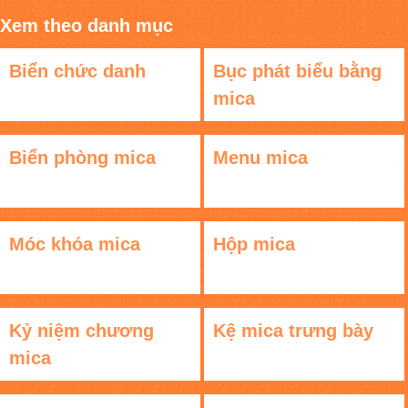
Xem theo danh mục
Biển chức danh
Bục phát biểu bằng
mica
Biển phòng mica
Menu mica
Móc khóa mica
Hộp mica
Kỷ niệm chương
Kệ mica trưng bày
mica