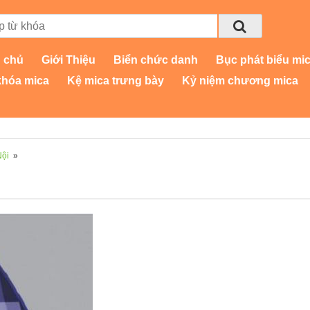
 chủ
Giới Thiệu
Biển chức danh
Bục phát biểu mi
khóa mica
Kệ mica trưng bày
Kỷ niệm chương mica
Nội
»