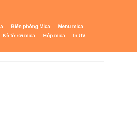
ca
Biển phòng Mica
Menu mica
Kệ tờ rơi mica
Hộp mica
In UV