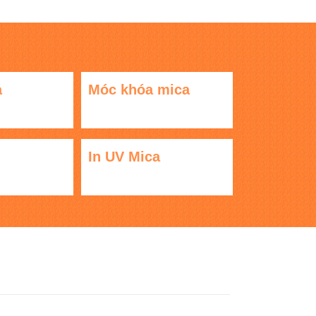
a
Móc khóa mica
In UV Mica