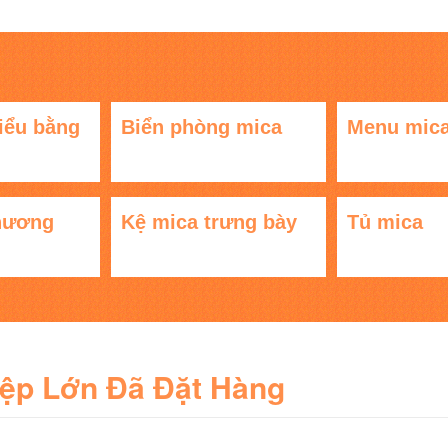
iểu bằng
Biển phòng mica
Menu mic
hương
Kệ mica trưng bày
Tủ mica
iệp Lớn Đã Đặt Hàng