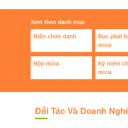
Xem theo danh mục
Biển chức danh
Bục phát b
mica
Hộp mica
Kỷ niệm c
mica
Đối Tác Và Doanh Ngh