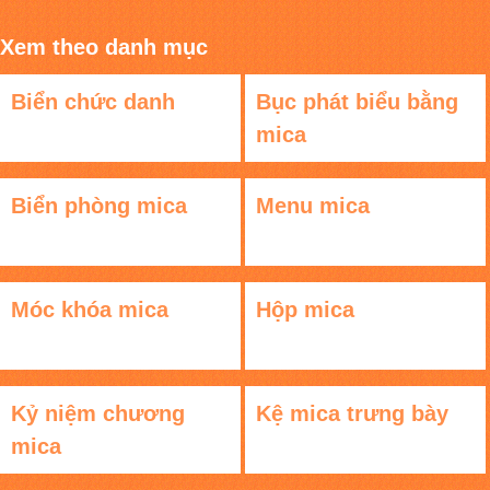
Xem theo danh mục
Biển chức danh
Bục phát biểu bằng
mica
Biển phòng mica
Menu mica
Móc khóa mica
Hộp mica
Kỷ niệm chương
Kệ mica trưng bày
mica