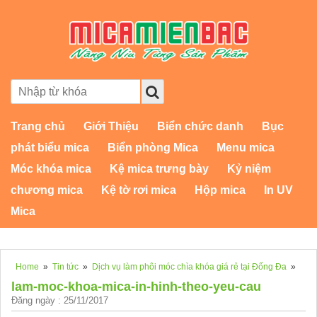
Trang chủ
Giới Thiệu
Biển chức danh
Bục
phát biểu mica
Biển phòng Mica
Menu mica
Móc khóa mica
Kệ mica trưng bày
Kỷ niệm
chương mica
Kệ tờ rơi mica
Hộp mica
In UV
Mica
Home
»
Tin tức
»
Dịch vụ làm phôi móc chìa khóa giá rẻ tại Đống Đa
»
lam-moc-khoa-mica-in-hinh-theo-yeu-cau
Đăng ngày : 25/11/2017