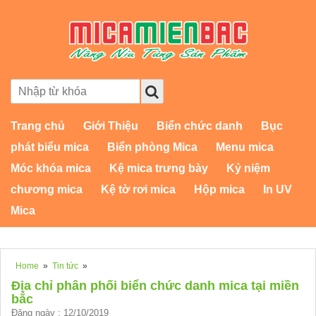
Trang chủ
Giới Thiệu
Biển chức danh
Bục
phát biểu mica
Biển phòng Mica
Menu mica
Móc khóa mica
Kệ mica trưng bày
Kỷ niệm
chương mica
Kệ tờ rơi mica
Hộp mica
In UV
Mica
Home
»
Tin tức
»
Địa chỉ phân phối biển chức danh mica tại miền
bắc
Đăng ngày : 12/10/2019