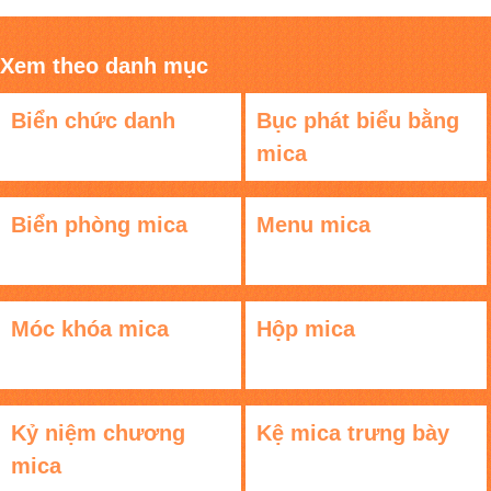
Xem theo danh mục
Biển chức danh
Bục phát biểu bằng
mica
Biển phòng mica
Menu mica
Móc khóa mica
Hộp mica
Kỷ niệm chương
Kệ mica trưng bày
mica