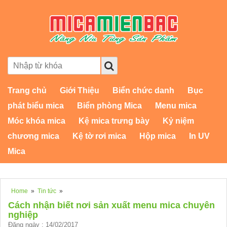
Trang chủ
Giới Thiệu
Biển chức danh
Bục
phát biểu mica
Biển phòng Mica
Menu mica
Móc khóa mica
Kệ mica trưng bày
Kỷ niệm
chương mica
Kệ tờ rơi mica
Hộp mica
In UV
Mica
Home
»
Tin tức
»
Cách nhận biết nơi sản xuất menu mica chuyên
nghiệp
Đăng ngày : 14/02/2017