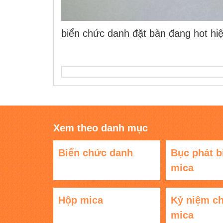
biển chức danh đặt bàn đang hot hi
Xem theo danh mục
Biển chức danh
Bục phát b
mica
Hộp mica
Kỷ niệm c
mica