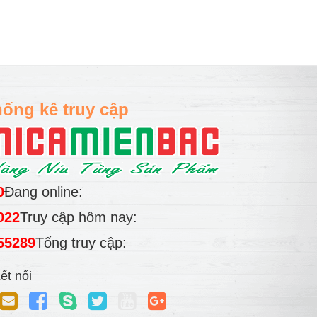
ống kê truy cập
0
Đang online:
022
Truy cập hôm nay:
55289
Tổng truy cập:
ết nối