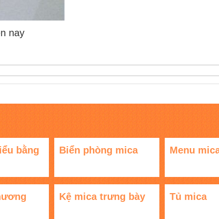
ện nay
iểu bằng
Biển phòng mica
Menu mic
hương
Kệ mica trưng bày
Tủ mica