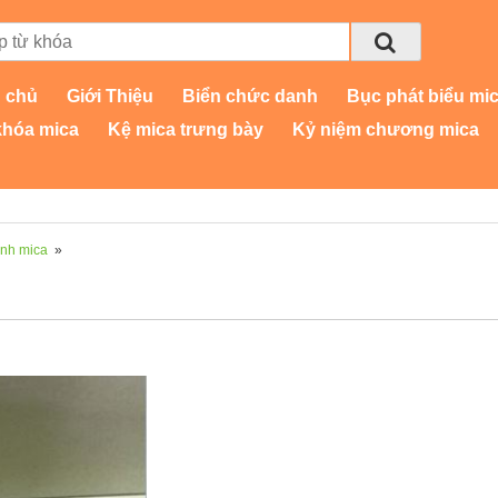
 chủ
Giới Thiệu
Biển chức danh
Bục phát biểu mi
khóa mica
Kệ mica trưng bày
Kỷ niệm chương mica
anh mica
»