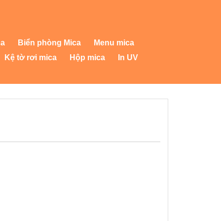
ca
Biển phòng Mica
Menu mica
Kệ tờ rơi mica
Hộp mica
In UV