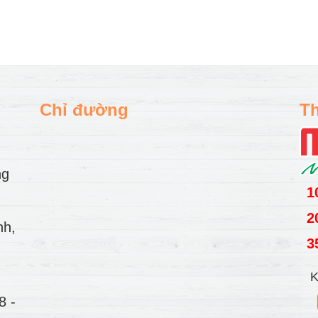
Chỉ đường
Th
ng
1
2
nh,
3
K
78
-