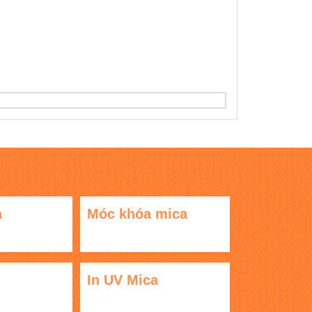
a
Móc khóa mica
In UV Mica