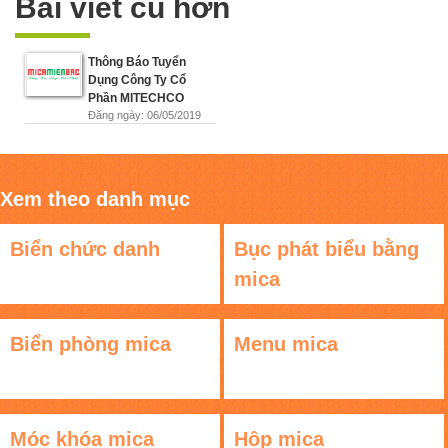
Bài viết cũ hơn
Thông Báo Tuyển
Dụng Công Ty Cổ
Phần MITECHCO
Đăng ngày: 06/05/2019
Xem theo danh mục
Biển chức danh
Bục phát biểu bằng
mica
Biển phòng mica
Menu mica
Móc khóa mica
Hộp mica