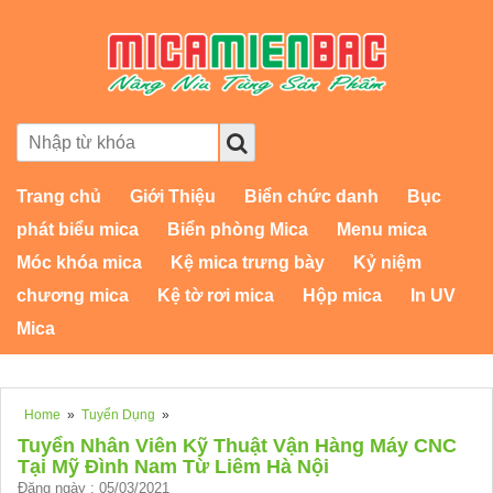
Trang chủ
Giới Thiệu
Biển chức danh
Bục
phát biểu mica
Biển phòng Mica
Menu mica
Móc khóa mica
Kệ mica trưng bày
Kỷ niệm
chương mica
Kệ tờ rơi mica
Hộp mica
In UV
Mica
Home
»
Tuyển Dụng
»
Tuyển Nhân Viên Kỹ Thuật Vận Hàng Máy CNC
Tại Mỹ Đình Nam Từ Liêm Hà Nội
Đăng ngày : 05/03/2021