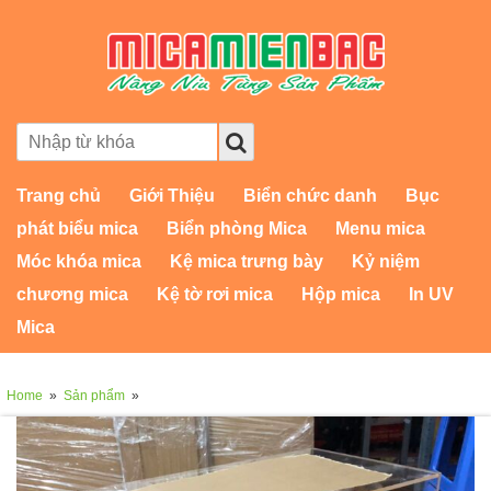
Trang chủ
Giới Thiệu
Biển chức danh
Bục
phát biểu mica
Biển phòng Mica
Menu mica
Móc khóa mica
Kệ mica trưng bày
Kỷ niệm
chương mica
Kệ tờ rơi mica
Hộp mica
In UV
Mica
Home
»
Sản phẩm
»