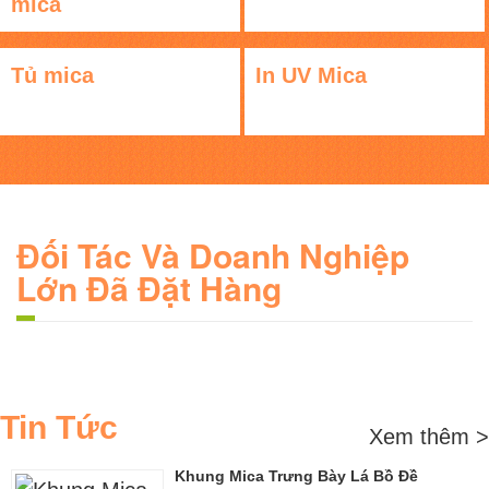
mica
Tủ mica
In UV Mica
Đối Tác Và Doanh Nghiệp
Lớn Đã Đặt Hàng
Tin Tức
Xem thêm >
Khung Mica Trưng Bày Lá Bồ Đề