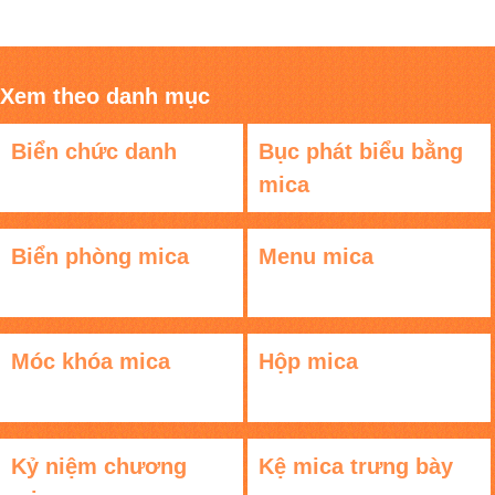
Xem theo danh mục
Biển chức danh
Bục phát biểu bằng
mica
Biển phòng mica
Menu mica
Móc khóa mica
Hộp mica
Kỷ niệm chương
Kệ mica trưng bày