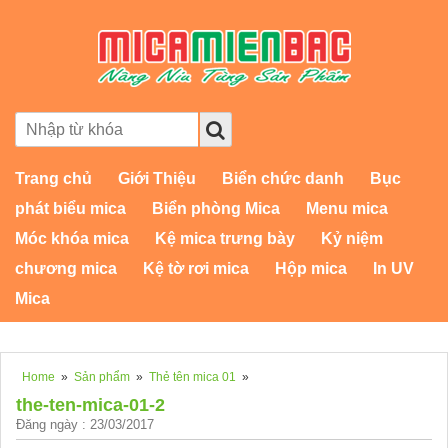
Trang chủ
Giới Thiệu
Biển chức danh
Bục
phát biểu mica
Biển phòng Mica
Menu mica
Móc khóa mica
Kệ mica trưng bày
Kỷ niệm
chương mica
Kệ tờ rơi mica
Hộp mica
In UV
Mica
Home
»
Sản phẩm
»
Thẻ tên mica 01
»
the-ten-mica-01-2
Đăng ngày : 23/03/2017