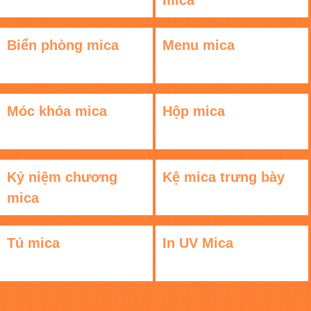
mica
Biển phòng mica
Menu mica
Móc khóa mica
Hộp mica
Kỷ niệm chương
Kệ mica trưng bày
mica
Tủ mica
In UV Mica