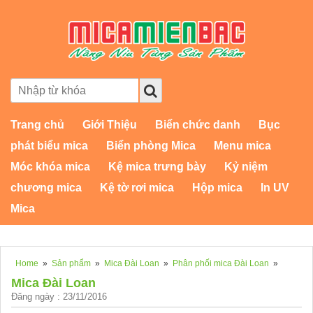
Trang chủ
Giới Thiệu
Biển chức danh
Bục
phát biểu mica
Biển phòng Mica
Menu mica
Móc khóa mica
Kệ mica trưng bày
Kỷ niệm
chương mica
Kệ tờ rơi mica
Hộp mica
In UV
Mica
Home
»
Sản phẩm
»
Mica Đài Loan
»
Phân phối mica Đài Loan
»
Mica Đài Loan
Đăng ngày : 23/11/2016