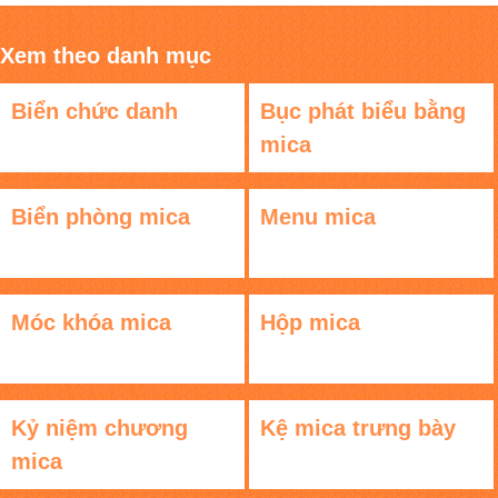
Xem theo danh mục
Biển chức danh
Bục phát biểu bằng
mica
Biển phòng mica
Menu mica
Móc khóa mica
Hộp mica
Kỷ niệm chương
Kệ mica trưng bày
mica