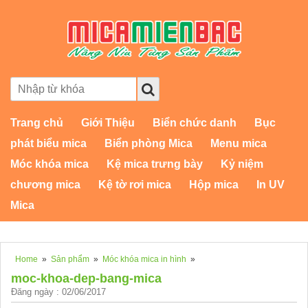
Trang chủ
Giới Thiệu
Biển chức danh
Bục
phát biểu mica
Biển phòng Mica
Menu mica
Móc khóa mica
Kệ mica trưng bày
Kỷ niệm
chương mica
Kệ tờ rơi mica
Hộp mica
In UV
Mica
Home
»
Sản phẩm
»
Móc khóa mica in hình
»
moc-khoa-dep-bang-mica
Đăng ngày : 02/06/2017