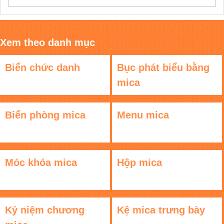
Xem theo danh mục
Biển chức danh
Bục phát biểu bằng
mica
Biển phòng mica
Menu mica
Móc khóa mica
Hộp mica
Kỷ niệm chương
Kệ mica trưng bày