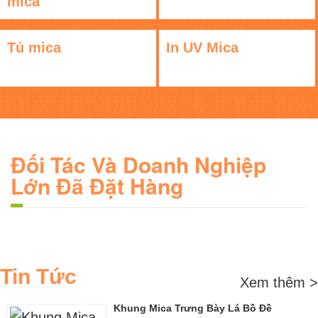
mica
Tủ mica
In UV Mica
Đối Tác Và Doanh Nghiệp
Lớn Đã Đặt Hàng
Tin Tức
Xem thêm >
Khung Mica Trưng Bày Lá Bồ Đề