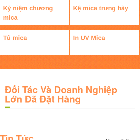
Kỷ niệm chương
Kệ mica trưng bày
mica
Tủ mica
In UV Mica
Đối Tác Và Doanh Nghiệp
Lớn Đã Đặt Hàng
Tin Tức