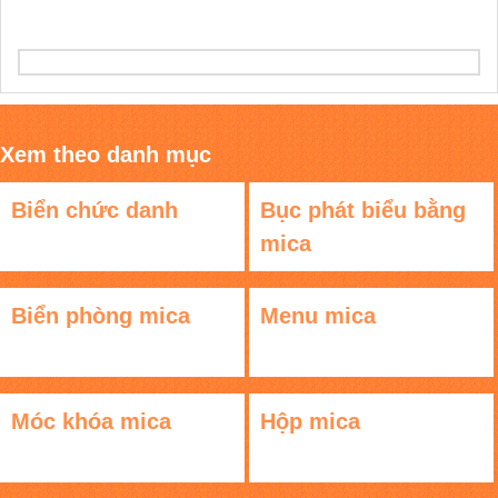
Xem theo danh mục
Biển chức danh
Bục phát biểu bằng
mica
Biển phòng mica
Menu mica
Móc khóa mica
Hộp mica