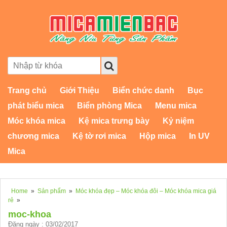
Trang chủ
Giới Thiệu
Biển chức danh
Bục
phát biểu mica
Biển phòng Mica
Menu mica
Móc khóa mica
Kệ mica trưng bày
Kỷ niệm
chương mica
Kệ tờ rơi mica
Hộp mica
In UV
Mica
Home
»
Sản phẩm
»
Móc khóa đẹp – Móc khóa đôi – Móc khóa mica giá
rẻ
»
moc-khoa
Đăng ngày : 03/02/2017