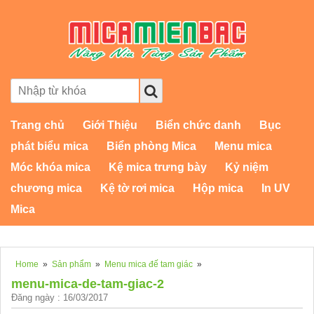
Trang chủ
Giới Thiệu
Biển chức danh
Bục
phát biểu mica
Biển phòng Mica
Menu mica
Móc khóa mica
Kệ mica trưng bày
Kỷ niệm
chương mica
Kệ tờ rơi mica
Hộp mica
In UV
Mica
Home
»
Sản phẩm
»
Menu mica đế tam giác
»
menu-mica-de-tam-giac-2
Đăng ngày : 16/03/2017