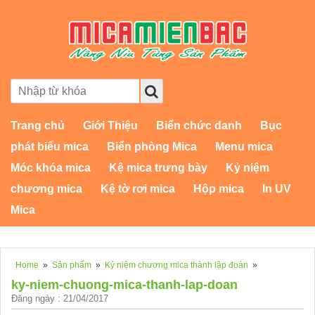
Trang chủ
Giới Thiệu
Biển chức danh
Bục
phát biểu mica
Biển phòng Mica
Menu mica
Móc khóa mica
Kệ mica trưng bày
Kỷ niệm
chương mica
Kệ tờ rơi mica
Hộp mica
In UV
Mica
Home
»
Sản phẩm
»
Kỷ niệm chương mica thành lập đoàn
»
ky-niem-chuong-mica-thanh-lap-doan
Đăng ngày : 21/04/2017