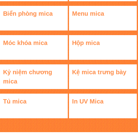
Biển phòng mica
Menu mica
Móc khóa mica
Hộp mica
Kỷ niệm chương
Kệ mica trưng bày
mica
Tủ mica
In UV Mica