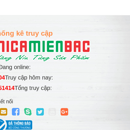
ống kê truy cập
Đang online:
04
Truy cập hôm nay:
51414
Tổng truy cập:
ết nối