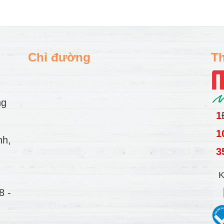
Chỉ đường
Th
ng
1
1
nh,
3
K
78
-