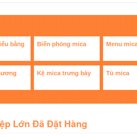
iểu bằng
Biển phòng mica
Menu mic
hương
Kệ mica trưng bày
Tủ mica
iệp Lớn Đã Đặt Hàng