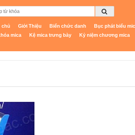
 chủ
Giới Thiệu
Biển chức danh
Bục phát biểu mi
khóa mica
Kệ mica trưng bày
Kỷ niệm chương mica