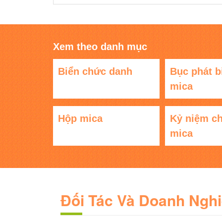
Xem theo danh mục
Biển chức danh
Bục phát b
mica
Hộp mica
Kỷ niệm c
mica
Đối Tác Và Doanh Ngh