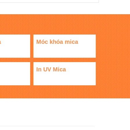
a
Móc khóa mica
In UV Mica