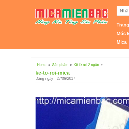
Trang
Móc 
Mica
Home
»
Sản phẩm
»
Kệ tờ rơi 2 ngăn
»
ke-to-roi-mica
Đăng ngày : 27/06/2017