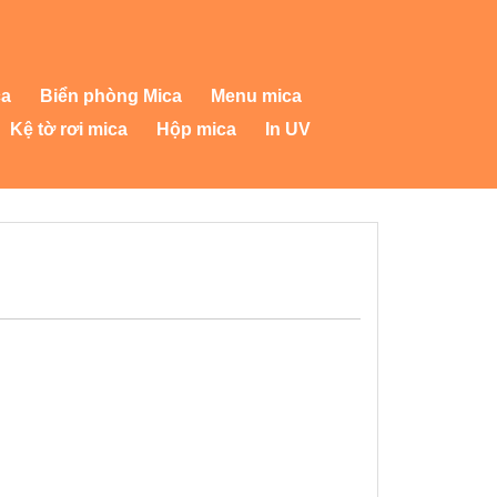
ca
Biển phòng Mica
Menu mica
Kệ tờ rơi mica
Hộp mica
In UV