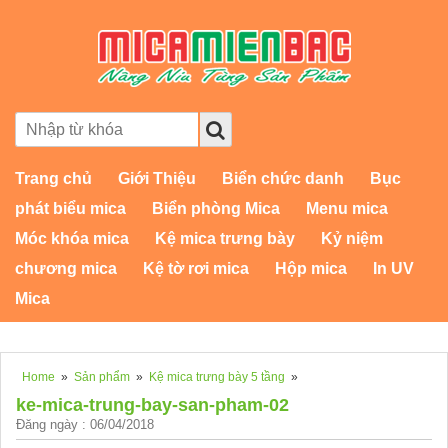
Trang chủ
Giới Thiệu
Biển chức danh
Bục
phát biểu mica
Biển phòng Mica
Menu mica
Móc khóa mica
Kệ mica trưng bày
Kỷ niệm
chương mica
Kệ tờ rơi mica
Hộp mica
In UV
Mica
Home
»
Sản phẩm
»
Kệ mica trưng bày 5 tầng
»
ke-mica-trung-bay-san-pham-02
Đăng ngày : 06/04/2018