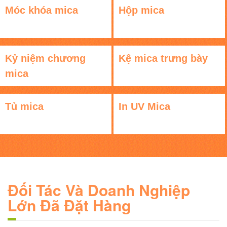
Móc khóa mica
Hộp mica
Kỷ niệm chương
Kệ mica trưng bày
mica
Tủ mica
In UV Mica
Đối Tác Và Doanh Nghiệp
Lớn Đã Đặt Hàng