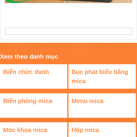
Xem theo danh mục
Biển chức danh
Bục phát biểu bằng
mica
Biển phòng mica
Menu mica
Móc khóa mica
Hộp mica