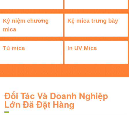
Kỷ niệm chương
Kệ mica trưng bày
mica
Tủ mica
In UV Mica
Đối Tác Và Doanh Nghiệp
Lớn Đã Đặt Hàng