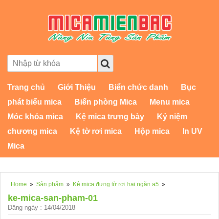
Trang chủ
Giới Thiệu
Biển chức danh
Bục
phát biểu mica
Biển phòng Mica
Menu mica
Móc khóa mica
Kệ mica trưng bày
Kỷ niệm
chương mica
Kệ tờ rơi mica
Hộp mica
In UV
Mica
Home
»
Sản phẩm
»
Kệ mica đựng tờ rơi hai ngăn a5
»
ke-mica-san-pham-01
Đăng ngày : 14/04/2018