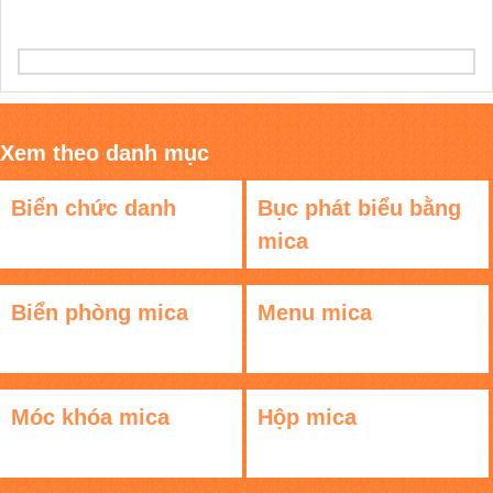
Xem theo danh mục
Biển chức danh
Bục phát biểu bằng
mica
Biển phòng mica
Menu mica
Móc khóa mica
Hộp mica