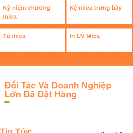
Kỷ niệm chương
Kệ mica trưng bày
mica
Tủ mica
In UV Mica
Đối Tác Và Doanh Nghiệp
Lớn Đã Đặt Hàng
Tin Tức