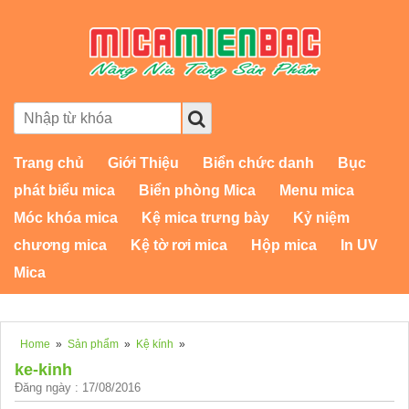
Trang chủ
Giới Thiệu
Biển chức danh
Bục
phát biểu mica
Biển phòng Mica
Menu mica
Móc khóa mica
Kệ mica trưng bày
Kỷ niệm
chương mica
Kệ tờ rơi mica
Hộp mica
In UV
Mica
Home
»
Sản phẩm
»
Kệ kính
»
ke-kinh
Đăng ngày : 17/08/2016