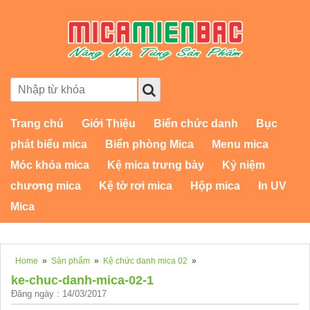
Trang chủ
Giới Thiệu
Biển chức danh
Bục
phát biểu mica
Biển phòng Mica
Menu mica
Móc khóa mica
Kệ mica trưng bày
Kỷ niệm
chương mica
Kệ tờ rơi mica
Hộp mica
In UV
Mica
Home
»
Sản phẩm
»
Kệ chức danh mica 02
»
ke-chuc-danh-mica-02-1
Đăng ngày : 14/03/2017