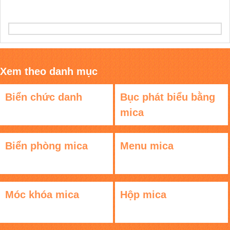
Xem theo danh mục
Biển chức danh
Bục phát biểu bằng
mica
Biển phòng mica
Menu mica
Móc khóa mica
Hộp mica