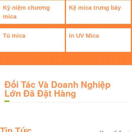
Kỷ niệm chương
Kệ mica trưng bày
mica
Tủ mica
In UV Mica
Đối Tác Và Doanh Nghiệp
Lớn Đã Đặt Hàng
Tin Tức