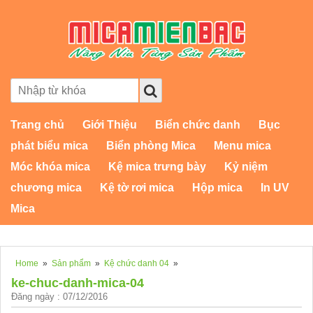
Trang chủ
Giới Thiệu
Biển chức danh
Bục
phát biểu mica
Biển phòng Mica
Menu mica
Móc khóa mica
Kệ mica trưng bày
Kỷ niệm
chương mica
Kệ tờ rơi mica
Hộp mica
In UV
Mica
Home
»
Sản phẩm
»
Kệ chức danh 04
»
ke-chuc-danh-mica-04
Đăng ngày : 07/12/2016