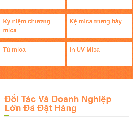
Kỷ niệm chương
Kệ mica trưng bày
mica
Tủ mica
In UV Mica
Đối Tác Và Doanh Nghiệp
Lớn Đã Đặt Hàng