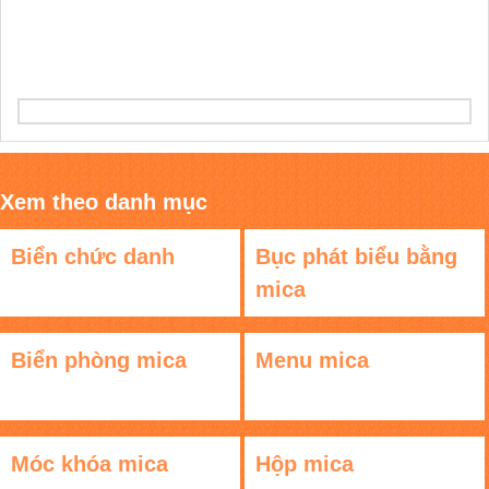
Xem theo danh mục
Biển chức danh
Bục phát biểu bằng
mica
Biển phòng mica
Menu mica
Móc khóa mica
Hộp mica