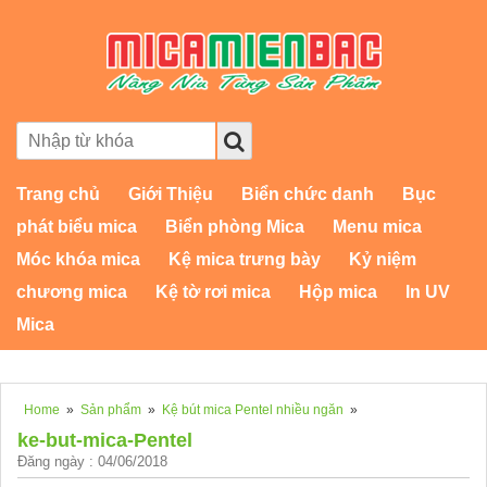
Trang chủ
Giới Thiệu
Biển chức danh
Bục
phát biểu mica
Biển phòng Mica
Menu mica
Móc khóa mica
Kệ mica trưng bày
Kỷ niệm
chương mica
Kệ tờ rơi mica
Hộp mica
In UV
Mica
Home
»
Sản phẩm
»
Kệ bút mica Pentel nhiều ngăn
»
ke-but-mica-Pentel
Đăng ngày : 04/06/2018