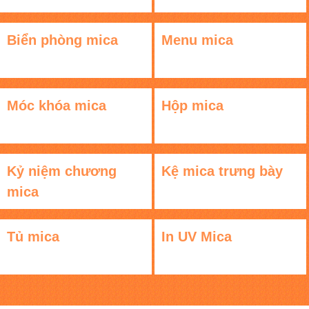
Biển phòng mica
Menu mica
Móc khóa mica
Hộp mica
Kỷ niệm chương
Kệ mica trưng bày
mica
Tủ mica
In UV Mica