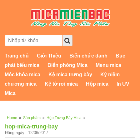
Trang chủ
Giới Thiệu
Biển chức danh
Bục
phát biểu mica
Biển phòng Mica
Menu mica
Móc khóa mica
Kệ mica trưng bày
Kỷ niệm
chương mica
Kệ tờ rơi mica
Hộp mica
In UV
Mica
Home
»
Sản phẩm
»
Hộp Trưng Bày Mica
»
hop-mica-trung-bay
Đăng ngày : 12/06/2017