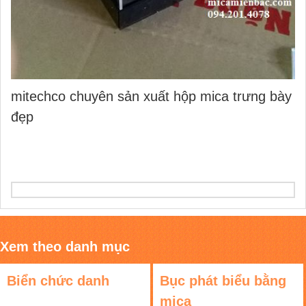
mitechco chuyên sản xuất hộp mica trưng bày
đẹp
Xem theo danh mục
Biển chức danh
Bục phát biểu bằng
mica