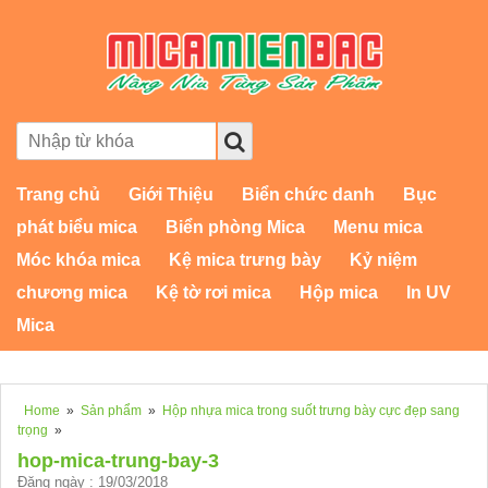
Trang chủ
Giới Thiệu
Biển chức danh
Bục
phát biểu mica
Biển phòng Mica
Menu mica
Móc khóa mica
Kệ mica trưng bày
Kỷ niệm
chương mica
Kệ tờ rơi mica
Hộp mica
In UV
Mica
Home
»
Sản phẩm
»
Hộp nhựa mica trong suốt trưng bày cực đẹp sang
trọng
»
hop-mica-trung-bay-3
Đăng ngày : 19/03/2018