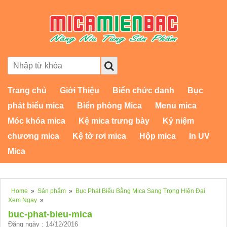
Trang chủ
Giới Thiệu
Biển chức danh
Bục
phát biểu mica
Biển phòng Mica
Menu mica
Móc khóa mica
Kệ mica trưng bày
Kỷ niệm
chương mica
Kệ tờ rơi mica
Hộp mica
In UV
Mica
Home
»
Sản phẩm
»
Bục Phát Biểu Bằng Mica Sang Trọng Hiện Đại
Xem Ngay
»
buc-phat-bieu-mica
Đăng ngày : 14/12/2016