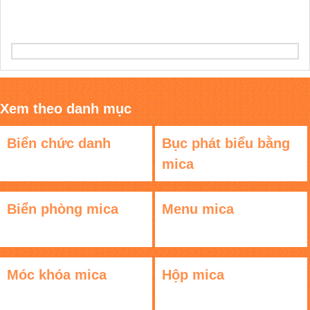
Xem theo danh mục
Biển chức danh
Bục phát biểu bằng
mica
Biển phòng mica
Menu mica
Móc khóa mica
Hộp mica