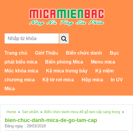
Trang chủ
Giới Thiệu
Biển chức danh
Bục
phát biểu mica
Biển phòng Mica
Menu mica
Móc khóa mica
Kệ mica trưng bày
Kỷ niệm
chương mica
Kệ tờ rơi mica
Hộp mica
In UV
Mica
Home
»
Sản phẩm
»
Biển chức danh mica đế gỗ tam cấp sang trọng
»
bien-chuc-danh-mica-de-go-tam-cap
Đăng ngày : 29/03/2018