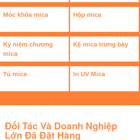
Móc khóa mica
Hộp mica
Kỷ niệm chương
Kệ mica trưng bày
mica
Tủ mica
In UV Mica
Đối Tác Và Doanh Nghiệp
Lớn Đã Đặt Hàng