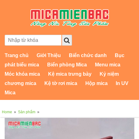
Trang chủ
Giới Thiệu
Biển chức danh
Bục
phát biểu mica
Biển phòng Mica
Menu mica
Móc khóa mica
Kệ mica trưng bày
Kỷ niệm
chương mica
Kệ tờ rơi mica
Hộp mica
In UV
Mica
Home
»
Sản phẩm
»