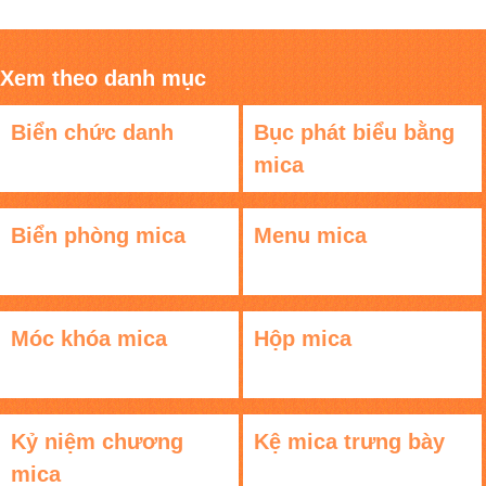
Xem theo danh mục
Biển chức danh
Bục phát biểu bằng
mica
Biển phòng mica
Menu mica
Móc khóa mica
Hộp mica
Kỷ niệm chương
Kệ mica trưng bày
mica